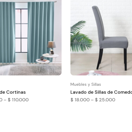
Muebles y Sillas
de Cortinas
Lavado de Sillas de Comed
0
–
$
110.000
$
18.000
–
$
25.000