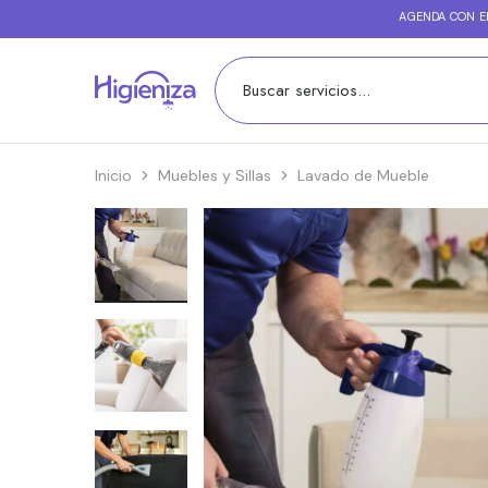
AGENDA CON EL
Higieniza
Expertos
en
lavado
de
muebles
Inicio
Muebles y Sillas
Lavado de Mueble
y
colchones.