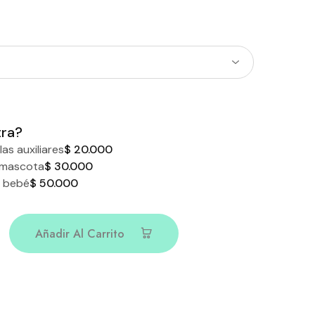
tra?
las auxiliares
$ 20.000
 mascota
$ 30.000
e bebé
$ 50.000
Añadir Al Carrito