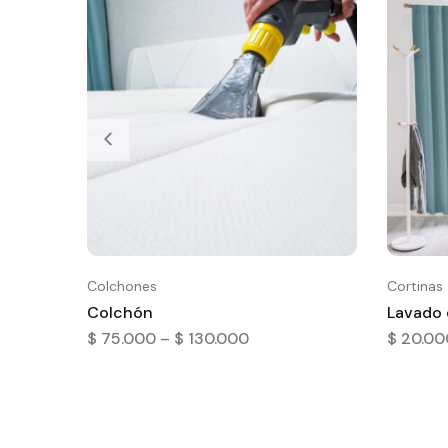
Colchones
Cortinas
Colchón
Lavado 
$
75.000
–
$
130.000
$
20.00