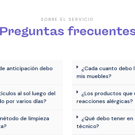
SOBRE EL SERVICIO
Preguntas frecuente
de anticipación debo
¿Cada cuanto debo l
mis muebles?
culos al sol luego del
¿Los productos que u
o por varios días?
reacciones alérgicas?
método de limpieza
¿Qué debo tener en c
za?
técnico?