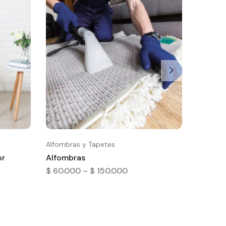
Alfombras y Tapetes
or
Alfombras
$
60.000
–
$
150.000